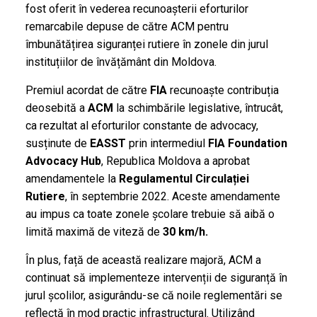
fost oferit în vederea recunoașterii eforturilor
remarcabile depuse de către ACM pentru
îmbunătățirea siguranței rutiere în zonele din jurul
instituțiilor de învățământ din Moldova.
Premiul acordat de către
FIA
recunoaște contribuția
deosebită a
ACM
la schimbările legislative, întrucât,
ca rezultat al eforturilor constante de advocacy,
susținute de
EASST
prin intermediul
FIA Foundation
Advocacy Hub
, Republica Moldova a aprobat
amendamentele la
Regulamentul Circulației
Rutiere
, în septembrie 2022. Aceste amendamente
au impus ca toate zonele școlare trebuie să aibă o
limită maximă de viteză de
30 km/h.
În plus, față de această realizare majoră, ACM a
continuat să implementeze intervenții de siguranță în
jurul școlilor, asigurându-se că noile reglementări se
reflectă în mod practic infrastructural. Utilizând