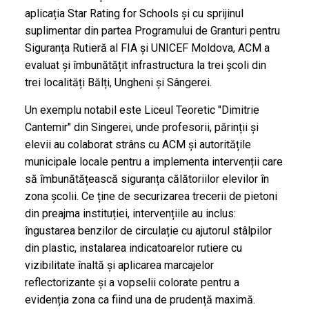
aplicația Star Rating for Schools și cu sprijinul
suplimentar din partea Programului de Granturi pentru
Siguranța Rutieră al FIA și UNICEF Moldova, ACM a
evaluat și îmbunătățit infrastructura la trei școli din
trei localități Bălți, Ungheni și Sângerei.
Un exemplu notabil este Liceul Teoretic "Dimitrie
Cantemir" din Singerei, unde profesorii, părinții și
elevii au colaborat strâns cu ACM și autoritățile
municipale locale pentru a implementa intervenții care
să îmbunătățească siguranța călătoriilor elevilor în
zona școlii. Ce ține de securizarea trecerii de pietoni
din preajma instituției, intervențiile au inclus:
îngustarea benzilor de circulație cu ajutorul stâlpilor
din plastic, instalarea indicatoarelor rutiere cu
vizibilitate înaltă și aplicarea marcajelor
reflectorizante și a vopselii colorate pentru a
evidenția zona ca fiind una de prudență maximă.