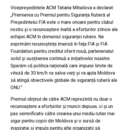
Vicepreședintele ACM Tatiana Mihailova a declarat:
„Premierea cu Premiul pentru Siguranța Rutieră al
Președintelui FIA este o mare onoare pentru clubul
nostru și o recunoaștere înaltă a eforturilor zilnice ale
echipei ACM în domeniul siguranței rutiere. Ne
exprimăm recunoștința imensă în fața FIA și FIA
Foundation pentru creditul oferit nouă, parteneriatul
solid și susținerea continuă a inițiativelor noastre.
Sperăm că politica națională care impune limite de
viteză de 30 km/h va salva vieți și va ajuta Moldova
să atingă obiectivele globale de siguranță rutieră ale
ONU.”
Premiul obținut de către ACM reprezintă nu doar o
recunoaștere a eforturilor și muncii depuse, ci și un
pas semnificativ către crearea unui mediu rutier mai
sigur pentru copiii din Moldova și o sursă de
inspirație și impuls pentru alte organizații să