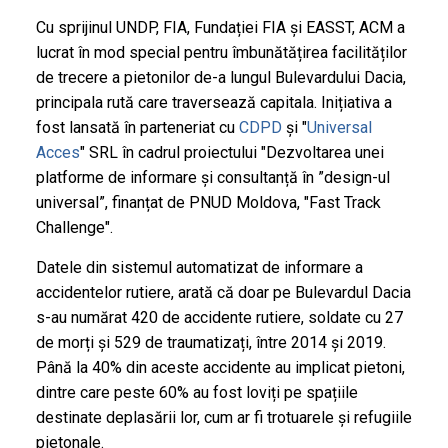
Cu sprijinul UNDP, FIA, Fundației FIA și EASST, ACM a
lucrat în mod special pentru îmbunătățirea facilităților
de trecere a pietonilor de-a lungul Bulevardului Dacia,
principala rută care traversează capitala. Inițiativa a
fost lansată în parteneriat cu
CDPD
și "
Universal
Acces
" SRL în cadrul proiectului "Dezvoltarea unei
platforme de informare și consultanță în ”design-ul
universal”, finanțat de PNUD Moldova, "Fast Track
Challenge".
Datele din sistemul automatizat de informare a
accidentelor rutiere, arată că doar pe Bulevardul Dacia
s-au numărat 420 de accidente rutiere, soldate cu 27
de morți și 529 de traumatizați, între 2014 și 2019.
Până la 40% din aceste accidente au implicat pietoni,
dintre care peste 60% au fost loviți pe spațiile
destinate deplasării lor, cum ar fi trotuarele și refugiile
pietonale.