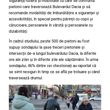
siguranță rutieră și mobilitate cu care se confruntă
pietonii care traversează Bulevardul Dacia și să
recomande modalități de îmbunătățire a siguranței și
accesibilității, în special pentru părinții cu copii și
cărucioare, persoanele în vârstă și persoanele cu
dizabilități.
În cadrul studiului, peste 500 de pietoni au fost
supuși sondajului la șase treceri pietonale și
intersecții de-a lungul bulevardului Dacia, la diferite
ore ale zilei și în diferite zile ale săptămânii. În urma
sondajului, 46% dintre cei chestionați au raportat că
se simt nesiguri în timp ce se află pe trotuare și când
traversează drumul.