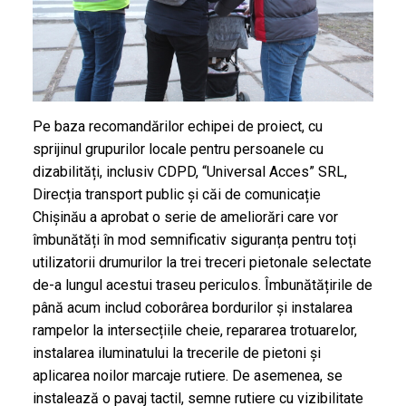
Pe baza recomandărilor echipei de proiect, cu
sprijinul grupurilor locale pentru persoanele cu
dizabilități, inclusiv CDPD, “Universal Acces” SRL,
Direcția transport public și căi de comunicație
Chișinău a aprobat o serie de ameliorări care vor
îmbunătăți în mod semnificativ siguranța pentru toți
utilizatorii drumurilor la trei treceri pietonale selectate
de-a lungul acestui traseu periculos. Îmbunătățirile de
până acum includ coborârea bordurilor și instalarea
rampelor la intersecțiile cheie, repararea trotuarelor,
instalarea iluminatului la trecerile de pietoni și
aplicarea noilor marcaje rutiere. De asemenea, se
instalează o pavaj tactil, semne rutiere cu vizibilitate